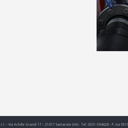
r.l. – Via Achille Grandi 17 – 21017 Samarate (VA) - Tel. 0331-594628 - P. Iva 0