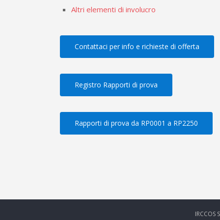
Altri elementi di involucro
Contattaci per info e richieste di offerta
Registro Rapporti di prova
Rapporti di prova da RP0001 a RP2250
IRCCOS S.