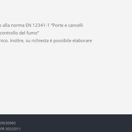
 alla norma EN 12341-1 “Porte e cancelli
 controllo del fumo”
nico. Inoltre, su richiesta è possibile elaborare
5159630960
 CPR 305/2011