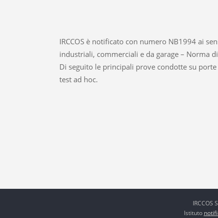
IRCCOS è notificato con numero NB1994 ai sens
industriali, commerciali e da garage – Norma di 
Di seguito le principali prove condotte su porte e
test ad hoc.
IRCCOS S.
Istituto
notif