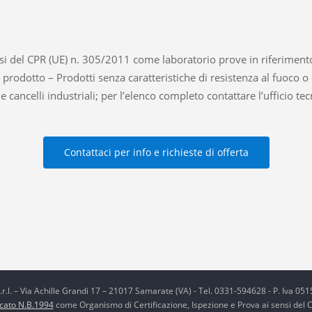
i del CPR (UE) n. 305/2011 come laboratorio prove in riferimento
prodotto – Prodotti senza caratteristiche di resistenza al fuoco o
 cancelli industriali; per l’elenco completo contattare l’ufficio tec
Contattaci per info e richieste di offerta
r.l. – Via Achille Grandi 17 – 21017 Samarate (VA) - Tel. 0331-594628 - P. Iva 0
icato N.B.1994
come Organismo di Certificazione, Ispezione e Prova ai sensi del