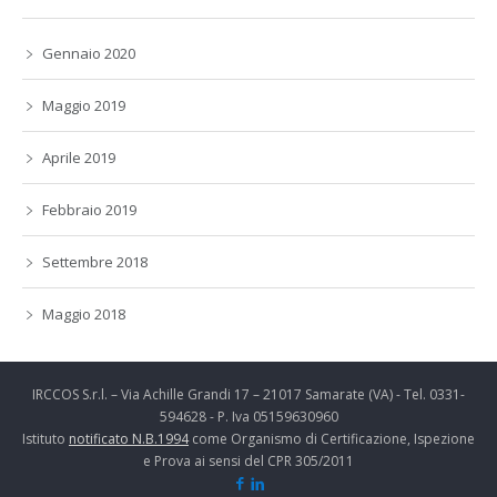
Gennaio 2020
Maggio 2019
Aprile 2019
Febbraio 2019
Settembre 2018
Maggio 2018
IRCCOS S.r.l. – Via Achille Grandi 17 – 21017 Samarate (VA) - Tel. 0331-
594628 - P. Iva 05159630960
Istituto
notificato N.B.1994
come Organismo di Certificazione, Ispezione
e Prova ai sensi del CPR 305/2011