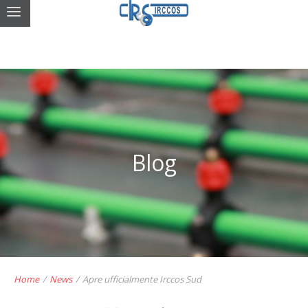
Blog
Home
/
News
/
Apre ufficialmente Irccos Sud