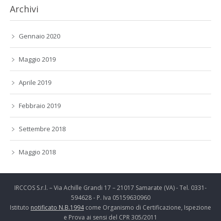
Archivi
Gennaio 2020
Maggio 2019
Aprile 2019
Febbraio 2019
Settembre 2018
Maggio 2018
IRCCOS S.r.l. – Via Achille Grandi 17 – 21017 Samarate (VA) - Tel. 0331-
594628 - P. Iva 05159630960
Istituto
notificato N.B.1994
come Organismo di Certificazione, Ispezione
e Prova ai sensi del CPR 305/2011