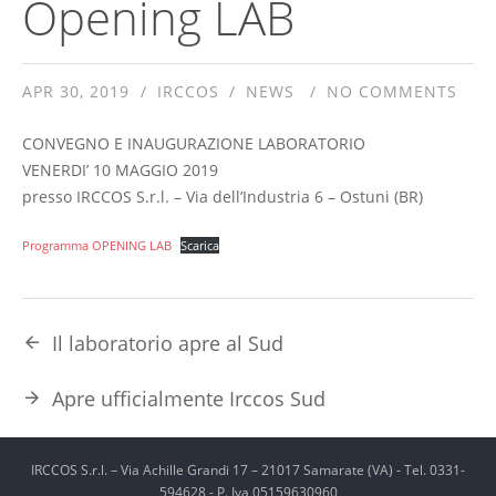
Opening LAB
APR 30, 2019
IRCCOS
NEWS
NO COMMENTS
CONVEGNO E INAUGURAZIONE LABORATORIO
VENERDI’ 10 MAGGIO 2019
presso IRCCOS S.r.l. – Via dell’Industria 6 – Ostuni (BR)
Programma OPENING LAB
Scarica
Il laboratorio apre al Sud
Apre ufficialmente Irccos Sud
IRCCOS S.r.l. – Via Achille Grandi 17 – 21017 Samarate (VA) - Tel. 0331-
594628 - P. Iva 05159630960