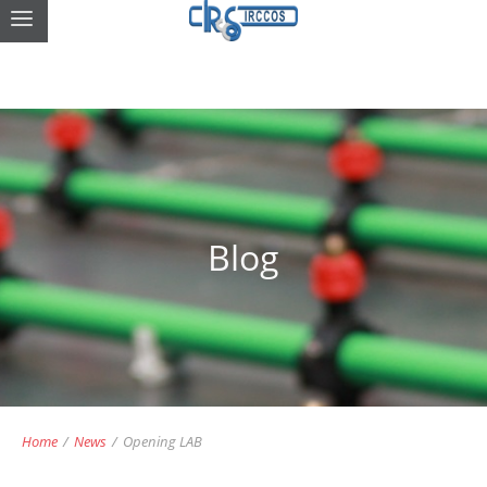
Blog
Home
/
News
/
Opening LAB