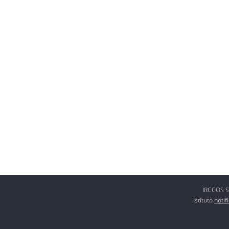
IRCCOS S.
Istituto
notif