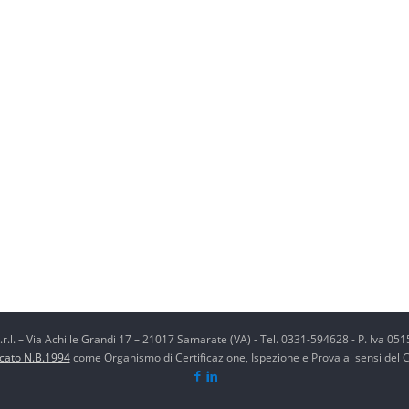
r.l. – Via Achille Grandi 17 – 21017 Samarate (VA) - Tel. 0331-594628 - P. Iva 0
icato N.B.1994
come Organismo di Certificazione, Ispezione e Prova ai sensi del