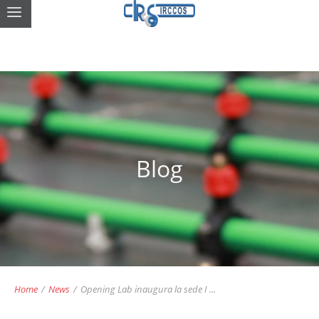
Blog
Home
/
News
/
Opening Lab inaugura la sede I ...