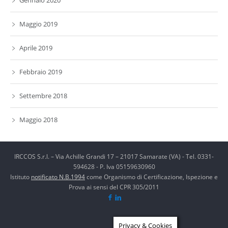
Gennaio 2020
Maggio 2019
Aprile 2019
Febbraio 2019
Settembre 2018
Maggio 2018
IRCCOS S.r.l. – Via Achille Grandi 17 – 21017 Samarate (VA) - Tel. 0331-
594628 - P. Iva 05159630960
Istituto
notificato N.B.1994
come Organismo di Certificazione, Ispezione e
Prova ai sensi del CPR 305/2011
Privacy & Cookies